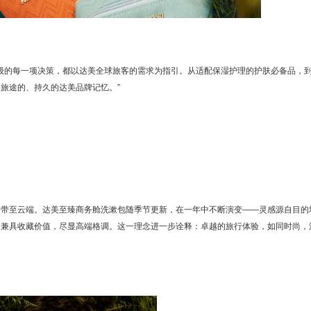
：“本次升级的每一项决策，都以达美全球旅客的需求为指引。从适配保湿护理的护肤必备品，
旅途的、持久的达美品牌记忆。”
念带至云端。达美至臻商务舱洗漱包随季节更新，在一年中不断演变——灵感源自目的
，兼具收藏价值，尽显高端格调。这一理念进一步诠释：卓越的旅行体验，如同时尚，