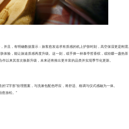
升，并且，有明确数据显示：旅客愈发追求有质感的机上护肤时刻，高空保湿更是刚需
护肤体验，能让旅途质感再度升级。这一刻，或手捧一杯泰亭哲香槟，或轻啜一盏热茶
mist合作以来其首次焕新升级，未来还将推出更丰富的品类并实现季节化更新。
志性的“Z字形”纹理图案，与洗漱包配色呼应，将舒适、格调与仪式感融为一体。
心治愈放松。”