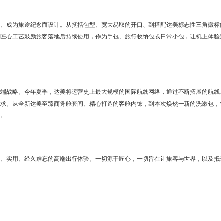
用、成为旅途纪念而设计。从挺括包型、宽大易取的开口、到搭配达美标志性三角徽标
。匠心工艺鼓励旅客落地后持续使用，作为手包、旅行收纳包或日常小包，让机上体验
高端战略。今年夏季，达美将运营史上最大规模的国际航线网络，通过不断拓展的航线
需求。从全新达美至臻商务舱套间、精心打造的客舱内饰，到本次焕然一新的洗漱包，
验。
心、实用、经久难忘的高端出行体验。一切源于匠心，一切旨在让旅客与世界，以及抵