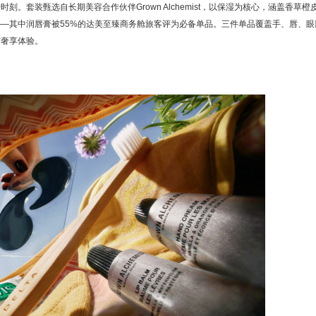
。套装甄选自长期美容合作伙伴Grown Alchemist，以保湿为核心，涵盖香草橙
—其中润唇膏被55%的达美至臻商务舱旅客评为必备单品。三件单品覆盖手、唇、眼
与奢享体验。