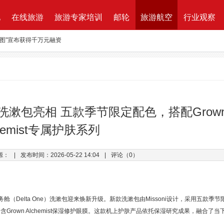
地
在线旅游
旅游专家培训
邮轮
旅游航空
行业观察
路图”宣布获得千万元融资
资收购蘑菇旅行 打造加强版全球目的地资源一站式直采平台
新的航程
航| 华远国旅“济南定期航班直飞巴黎”产品发布会闪耀泉城
ktung Leistungsbeschreibung 招标说明
款洗漱包亮相 五款季节限定配色，搭配Grow
改增”说了些什么？
chemist专属护肤系列
万B轮融资，千万产业基金助力旅游同业
源：
|
发布时间：2026-05-22 14:04
|
评论（0）
务舱（Delta One）洗漱包迎来焕新升级。新款洗漱包由Missoni设计，采用五款季节
rown Alchemist保湿修护眼膜。这款机上护肤产品依托保湿研究成果，融合了当