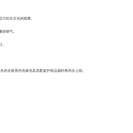
与活力街头文化的能量。
蓬勃朝气。
日。
秋冬的全新系列洗漱包及其配套护肤品届时将同步上线。