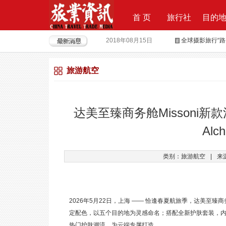
首 页
旅行社
目的
2018年08月15日
全球摄影旅行“
2018年04月28日
重磅|云地接全
旅游航空
2018年04月26日
超级分销 开启
2018年04月25日
荣耀时刻，傲世启
2017年09月29日
Produktvermar
达美至臻商务舱Missoni新
2016年05月12日
旅行社大佬对“营
Al
2018年09月21日
上上签获6000
类别：旅游航空
|
来
2026年5月22日，上海 —— 恰逢春夏航旅季，达美至臻商
定配色，以五个目的地为灵感命名；搭配全新护肤套装，内含G
热门护肤潮流，为云端专属打造。