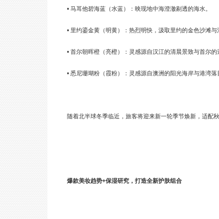
• 马耳他碧海蓝（水蓝）：映现地中海澄澈剔透的海水。
• 里约鎏金黄（明黄）：热烈明快，汲取里约的金色沙滩
• 首尔朝晖橙（亮橙）：灵感源自汉江的清晨景致与首尔的
• 悉尼珊瑚粉（霞粉）：灵感源自澳洲的阳光海岸与港湾落
随着北半球冬季临近，旅客将迎来新一轮季节焕新，适配
爆款美妆趋势+保湿研究，打造全新护肤组合