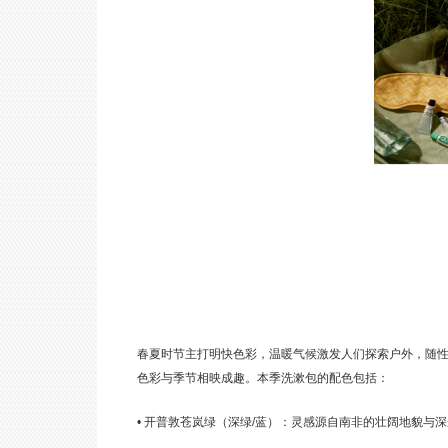
春夏时节主打明快色彩，温暖气候激发人们探索户外，随
色彩与季节相映成趣。本季洗漱包的配色包括：
• 开普敦苍岚绿（深绿/蓝）：灵感源自南非的壮阔地貌与