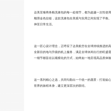
达美至臻商务舱洗漱包的每一处细节，都为超越一次性使
顺滑金色拉链，这款洗漱包在美观与实用之间实现了平衡
伸至日常生活。
这一匠心设计理念，正呼应了达美航空在全球持续推进的
全新目的地与升级的机上服务，满足全球休闲出行的旺盛
一细节都旨在以规模化的方式，始终如一地呈现高品质体
这一系列精心之选，共同勾勒出一个统一的愿景：打造贴
世界的旅程本身，建立更深层次的联结。