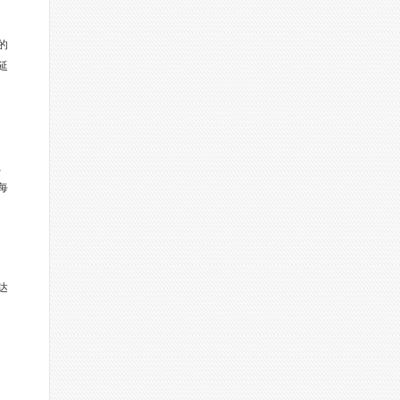
的
延
、
每
达