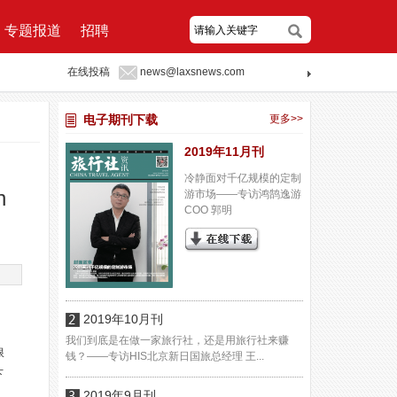
专题报道
招聘
在线投稿
news@laxsnews.com
电子期刊下载
更多>>
2019年11月刊
冷静面对千亿规模的定制
n
游市场——专访鸿鹄逸游
COO 郭明
2019年10月刊
我们到底是在做一家旅行社，还是用旅行社来赚
限
钱？——专访HIS北京新日国旅总经理 王...
下
2019年9月刊