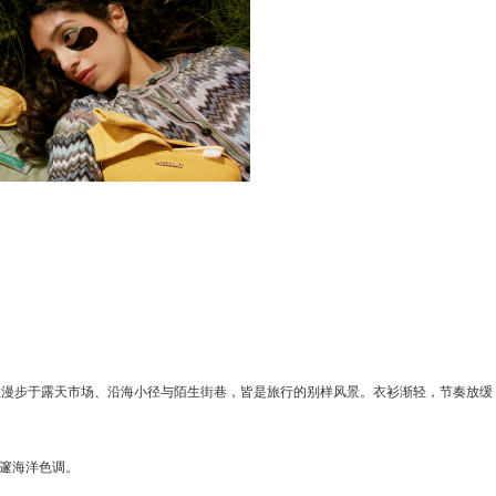
性漫步于露天市场、沿海小径与陌生街巷，皆是旅行的别样风景。衣衫渐轻，节奏放缓
深邃海洋色调。