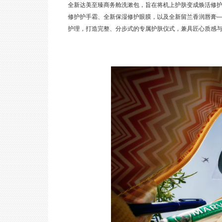
全新达美至臻商务舱洗漱包，旨在将机上护肤变成焕活修护时刻
修护护手霜、全新保湿修护眼膜，以及全新留兰香润唇膏—
护理，打造完整、分步式的专属护肤仪式，兼具匠心质感