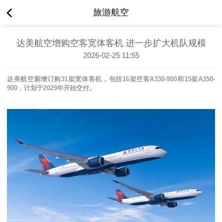
旅游航空
达美航空增购空客宽体客机 进一步扩大机队规模
2026-02-25 11:55
达美航空新增订购
31
架宽体客机，包括
16
架空客
A330-900
和
15
架
A350-
900
，计划于
2029
年开始交付。