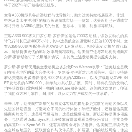
将于
2027
年初开始接收该机型。
空客
A350
机型具备超远航程与优异性能，助力达美持续拓展亚洲、非洲、
中东及南太平洋地区的核心长途航线市场
——
例如，达美近期已开通或宣
布将开通由
A350
机型执飞的台北、墨尔本、香港、利雅得等航线。
空客
A330-900
将采用罗尔斯
-
罗伊斯的遄达
7000
发动机，该款发动机的累
计飞行时长已超
400
万小时，其中达美航空的运营时长已达
100
万小时。空
客
A350-900
则将配备遄达
XWB-84 EP
发动机，相较该发动机的首代版
本，能够提供更优的燃油效率与航程表现。达美航空还与发动机制造商罗
尔斯
-
罗伊斯签订了长期维护协议，由其为上述发动机提供服务支持。
罗尔斯
-
罗伊斯民用航空发动机业务总裁
Rob Watson
表示：
“
达美航空是我
们在美洲地区的最大合作伙伴，罗尔斯
-
罗伊斯对此深感荣幸。我们期待随
着达美选购更多搭载遄达
7000
发动机的
A330neo
、以及搭载遄达
XWB-84
EP
发动机的
A350-900
，持续助力其机队扩展。同时，所有机型的发动机
均将获得我们业内独树一帜的
TotalCare
服务保障。达美的这次复购，印证
了我们双方对可靠性、耐用性，以及助力客户成功的一致承诺。
”
未来几年，达美航空新增的所有宽体客机均将配备更宽敞的高端客舱以及
先进的舒适设施，打造与众不同的出行体验；除经济舱外，还包括达美至
臻商务舱套间、达美尊尚经济舱、达美优悦经济舱。新机还将提供多项服
务，包括通过
Delta Sync
机上座椅靠背屏幕观看免费娱乐节目、连接免费
的高速
Delta Sync Wi-Fi
，还有高端餐食与饮品选择。达美航空持续依托
在全球各地区的一流联营合作与伙伴关系，扩展更广阔的航线网络，使旅