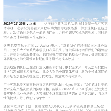
2026
年
2
月
25
日，上海
——
达美航空将为其机队新增
31
架新一代空客宽
体客机，这项投资将在未来数年助力国际航线拓展，并加速机队更新进
程。此次订购计划包含一笔新增订单，并行使
10
架客机的选购权，同时新
增
20
架宽体客机的未来选购权。
达美航空首席执行官
Ed Bastian
表示：“随着我们持续拓展国际业务版
图，并为扩大长途航线市场提前布局机队，这批客机将增强我们的运营能
力，并提升高端服务体验。我们珍视与空客的长期合作关系，引进这批宽
体客机也将为公司带来长期的业务增长与成本效益。”
达美航空的机队正在进行重大更新和扩编，以契合未来十年及之后的国际
业务和高端服务发展战略。此次入列的全新宽体客机，将为中长途国际航
线市场增加更多高端座位，同时提升燃油效率与利润率。
空中客车北美区董事长兼首席执行官
Robin Hayes
表示：“我们感谢达美航
空对空客产品及团队的持续信赖。能以
A330neo
和
A350
系列机型助力达
美实现全球业务增长，为其拓展全球航线网络所需的灵活运营能力与卓越
性能提供支持，我们深感荣幸。”
通过本次增订计划，达美航空
A330-900
机队的客机总量将增至
55
架，
A350
机队的客机总量将达到
79
架，其中包含
20
架
A350-1000
，达美预计