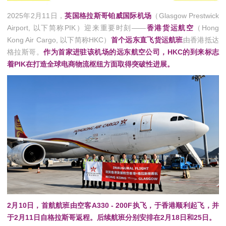
2025年2月11日，
英国格拉斯哥铂威国际机场
（Glasgow Prestwick
Airport, 以下简称PIK）迎来重要时刻——
香港货运航空
（Hong
Kong Air Cargo, 以下简称HKC）
首个远东直飞货运航班
由香港抵达
格拉斯哥。
作为首家进驻该机场的远东航空公司，
HKC
的到来标志
着PIK在打造全球电商物流枢纽方面取得突破性进展。
2月10日，首航航班由空客A330 - 200F执飞，于香港顺利起飞，并
于2月11日自格拉斯哥返程。后续航班分别安排在2月18日和25日。