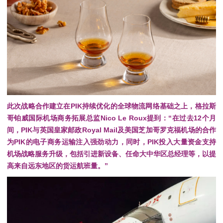
此次战略合作建立在PIK持续优化的全球物流网络基础之上，
格拉斯
哥铂威国际机场商务拓展总监Nico Le Roux
提到：“在过去12个月
间，PIK与英国皇家邮政Royal Mail及美国芝加哥罗克福机场的合作
为PIK的电子商务运输注入强劲动力，同时，
PIK投入大量资金支持
机场战略服务升级，包括引进新设备、任命大中华区总经理等，以提
高来自远东地区的货运航班量。”