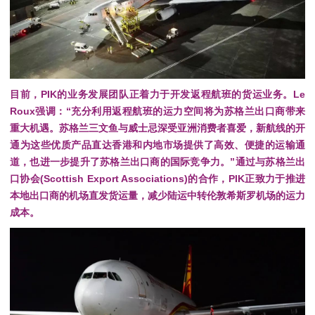
目前，PIK的业务发展团队正着力于开发返程航班的货运业务。Le
Roux强调：
“充分利用返程航班的运力空间将为苏格兰出口商带来
重大机遇。苏格兰三文鱼与威士忌深受亚洲消费者喜爱，新航线的开
通为这些优质产品直达香港和内地市场提供了高效、便捷的运输通
道，
也进一步提升了苏格兰出口商的国际竞争力。”通过与苏格兰出
口协会(Scottish Export Associations)的合作，PIK正致力于推进
本地出口商的机场直发货运量，减少陆运中转伦敦希斯罗机场的运力
成本。