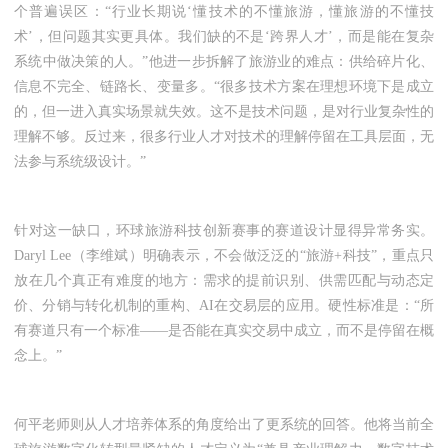
个普遍误区：“行业长期说‘懂技术的不懂旅游，懂旅游的不懂技
术’，但问题其实更具体。我们缺的不是‘跨界人才’，而是能在复杂
系统中做决策的人。”他进一步拆解了旅游业的难点：供给碎片化、
信息不完全、链路长、变量多。“很多技术方案在理想环境下是成立
的，但一进入真实场景就失效。这不是技术问题，是对行业复杂性的
理解不够。反过来，很多行业人才对技术的理解停留在工具层面，无
法参与系统级设计。”
针对这一缺口，环球旅游科技创新赛事的赛道设计显得异常务实。
Daryl Lee（李维斌）明确表示，不会做泛泛的“旅游+科技”，重点只
放在几个真正有难度的地方：需求的提前识别、供需匹配与动态定
价、分销与转化机制的重构、AI在交易层的应用。硬性标准是：“所
有赛道只有一个标准——是否能在真实交易中成立，而不是停留在概
念上。”
何平老师则从人才培养体系的角度给出了更系统的回答。他将当前全