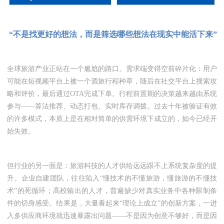
“不是找更好的想法，而是筛选哪些想法在现实中能活下来”
全球旅游产业正站在一个尴尬的路口。需求端变得空前碎片化：用户
可能在短视频平台上被一个酒旅行程种草，随后在社交平台上搜索攻
略和评价，最后通过OTA完成下单。行程前置期的决策越来越由系统
参与——算法推荐、动态打包、实时库存调拨。过去十年被验证有效
的许多模式，本质上是在相对简单的供需环境下成立的，如今已经开
始失效。
但行业的另一面是：旅游科技的人才供给远远跟不上系统复杂度的提
升。企业自建团队，往往陷入“懂技术的不懂旅游，懂旅游的不懂技
术”的死循环；高校输出的人才，普遍缺少对真实业务中各种限制条
件的切身感受。结果是，大量看起来“理论上成立”的创新方案，一进
入多供应商环境就迅速暴露出问题——不是因为创意不够好，而是因