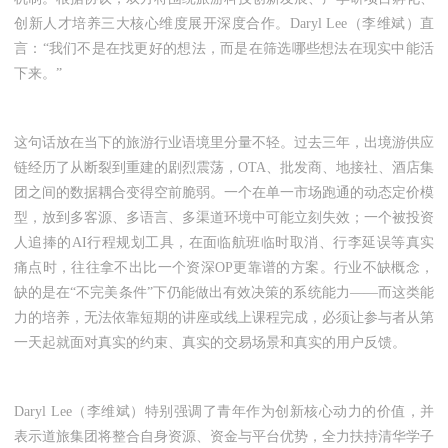
创新人才培养三大核心维度展开深度合作。Daryl Lee（李维斌）直
言：“我们不是在找更好的想法，而是在筛选哪些想法在现实中能活
下来。”
这句话放在当下的旅游行业语境里分量不轻。过去三年，出境游供应
链经历了从断裂到重建的剧烈震荡，OTA、批发商、地接社、酒店集
团之间的数据耦合变得空前脆弱。一个在单一市场跑通的动态定价模
型，放到多客源、多语言、多渠道环境中可能立刻失效；一个被投资
人追捧的AI行程规划工具，在面临航班临时取消、行李延误等真实
痛点时，往往拿不出比一个资深OP更靠谱的方案。行业不缺概念，
缺的是在“不完美条件”下仍能做出有效决策的系统能力——而这类能
力的培养，无法依靠短期的讲座或线上课程完成，必须让参与者从第
一天起就面对真实的约束、真实的交易场景和真实的用户反馈。
Daryl Lee（李维斌）特别强调了青年作为创新核心动力的价值，并
表示道旅集团将整合自身资源、资金与平台优势，全力扶持清华学子