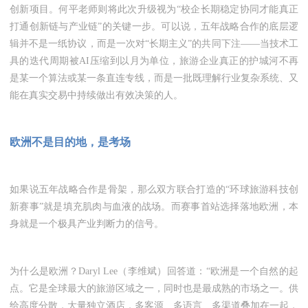
创新项目。何平老师则将此次升级视为“校企长期稳定协同才能真正
打通创新链与产业链”的关键一步。可以说，五年战略合作的底层逻
辑并不是一纸协议，而是一次对“长期主义”的共同下注——当技术工
具的迭代周期被AI压缩到以月为单位，旅游企业真正的护城河不再
是某一个算法或某一条直连专线，而是一批既理解行业复杂系统、又
能在真实交易中持续做出有效决策的人。
欧洲不是目的地，是考场
如果说五年战略合作是骨架，那么双方联合打造的“环球旅游科技创
新赛事”就是填充肌肉与血液的战场。而赛事首站选择落地欧洲，本
身就是一个极具产业判断力的信号。
为什么是欧洲？Daryl Lee（李维斌）回答道：“欧洲是一个自然的起
点。它是全球最大的旅游区域之一，同时也是最成熟的市场之一。供
给高度分散，大量独立酒店，多客源、多语言、多渠道叠加在一起，