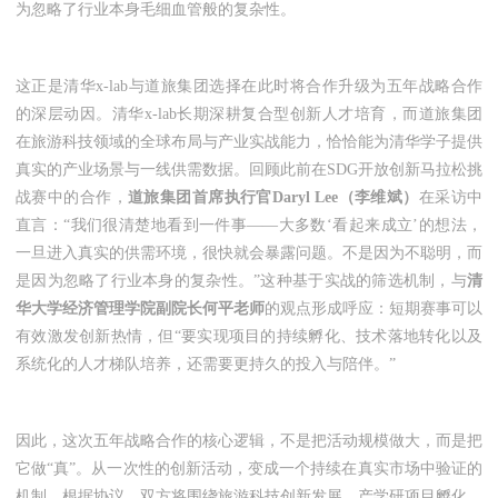
为忽略了行业本身毛细血管般的复杂性。
这正是清华x-lab与道旅集团选择在此时将合作升级为五年战略合作
的深层动因。清华x-lab长期深耕复合型创新人才培育，而道旅集团
在旅游科技领域的全球布局与产业实战能力，恰恰能为清华学子提供
真实的产业场景与一线供需数据。回顾此前在SDG开放创新马拉松挑
战赛中的合作，
道旅集团首席执行官Daryl Lee（李维斌）
在采访中
直言：“我们很清楚地看到一件事——大多数‘看起来成立’的想法，
一旦进入真实的供需环境，很快就会暴露问题。不是因为不聪明，而
是因为忽略了行业本身的复杂性。”这种基于实战的筛选机制，与
清
华大学经济管理学院副院长何平老师
的观点形成呼应：短期赛事可以
有效激发创新热情，但“要实现项目的持续孵化、技术落地转化以及
系统化的人才梯队培养，还需要更持久的投入与陪伴。”
因此，这次五年战略合作的核心逻辑，不是把活动规模做大，而是把
它做“真”。从一次性的创新活动，变成一个持续在真实市场中验证的
机制。根据协议，双方将围绕旅游科技创新发展、产学研项目孵化、