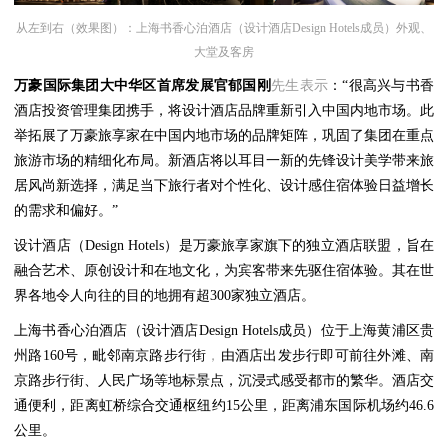
从左到右（效果图）：上海书香心泊酒店（设计酒店Design Hotels成员）外观、
大堂及客房
万豪国际集团大中华区首席发展官郁国刚
先生表示
：“很高兴与书香
酒店投资管理集团携手，将设计酒店品牌重新引入中国内地市场。此
举拓展了万豪旅享家在中国内地市场的品牌矩阵，巩固了集团在重点
旅游市场的精细化布局。新酒店将以耳目一新的先锋设计美学带来旅
居风尚新选择，满足当下旅行者对个性化、设计感住宿体验日益增长
的需求和偏好。”
设计酒店（Design Hotels）是万豪旅享家旗下的独立酒店联盟，旨在
融合艺术、原创设计和在地
⽂
化，为宾客带来先驱住宿体验。其在世
界各地令人向往的目的地拥有超300家独立酒店。
上海书香心泊酒店（设计酒店Design Hotels成员）位于上海黄浦区贵
州路160号，
毗邻
南京路步行街
，
由酒店出发步行即可前往外滩、南
京路步行街、人民广场等地标景点，沉浸式感受都市的繁华。酒店交
通便利，距离虹桥综合交通枢纽约15公里，距离浦东国际机场约46.6
公里。